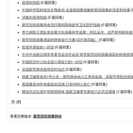
疫情时间线
(0 篇回复)
中国科学院科技论文预发布-全基因组数据解析新冠病毒的演变和传播
(
消毒剂使用指南
(0 篇回复)
新型冠状病毒肺炎流行期间商场超市卫生防护指南
(0 篇回复)
李兰娟院士团队发布重大抗病毒研究成果：阿比朵尔、达芦那韦能有效
新型冠状病毒感染的肺炎诊疗方案(试行第四版）
(0 篇回复)
给老年朋友的一封信
(0 篇回复)
中共中央政治局常务委员会召开会议 研究新型冠状病毒感染的肺炎疫
中国疾控中心给全国小朋友们的一封信
(0 篇回复)
全国新型肺炎疫情实时动态
(0 篇回复)
国家卫健委发布1号公告：新型肺炎纳入乙类传染病，采取甲类防控措
美国暴发40年来最致命流感 已有6600人死亡
(0 篇回复)
网传武汉出现不明原因肺炎 国家卫健委专家组已赴武汉调查
(2 篇回复)
页:
[1]
查看完整版本:
新型冠状病毒肺炎