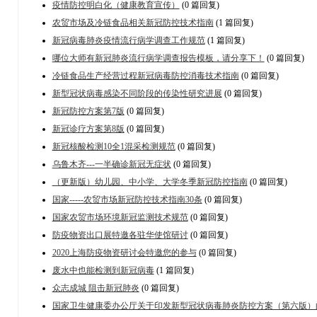
疫情防控明白化（健康教育宣传）
(0 篇回复)
农贸市场及冷链食品相关新冠防控技术指南
(1 篇回复)
新冠病毒肺炎疫情流行病学调查工作规范
(1 篇回复)
哪位大师有新冠肺炎流行病学调查报告模板，请分享下！
(0 篇回复)
冷链食品生产经营过程新冠病毒防控消毒技术指南
(0 篇回复)
新型冠状病毒感染不同阶段的传染性研究进展
(0 篇回复)
新冠防控方案第7版
(0 篇回复)
新冠诊疗方案第8版
(0 篇回复)
新冠核酸检测10全1混采检测规范
(0 篇回复)
乌鲁木齐---一半确诊新冠无症状
(0 篇回复)
（更新版）幼儿园、中小学、大学冬季新冠防控指南
(0 篇回复)
国家-----农贸市场新冠防控技术指南30条
(0 篇回复)
国家农贸市场环境新冠监测技术规范
(0 篇回复)
防疫物资出口展特邀各驻华使馆研讨
(0 篇回复)
2020上海防疫物资研讨会特邀您的参与
(0 篇回复)
废水中也能检测到新冠病毒
(1 篇回复)
众志成城 阻击新冠肺炎
(0 篇回复)
国家卫生健康委办公厅关于印发新型冠状病毒肺炎防控方案（第六版）