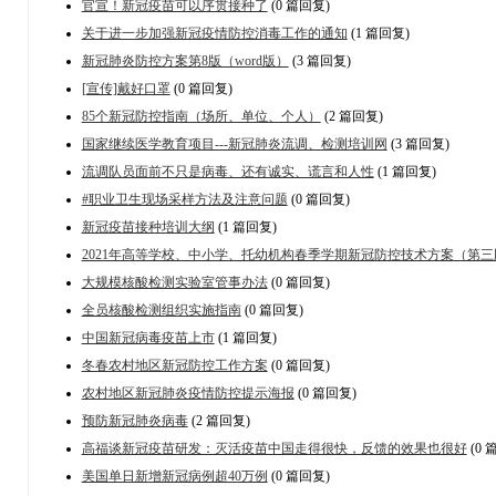
官宣！新冠疫苗可以序贯接种了
(0 篇回复)
关于进一步加强新冠疫情防控消毒工作的通知
(1 篇回复)
新冠肺炎防控方案第8版（word版）
(3 篇回复)
[宣传]戴好口罩
(0 篇回复)
85个新冠防控指南（场所、单位、个人）
(2 篇回复)
国家继续医学教育项目---新冠肺炎流调、检测培训网
(3 篇回复)
流调队员面前不只是病毒、还有诚实、谎言和人性
(1 篇回复)
#职业卫生现场采样方法及注意问题
(0 篇回复)
新冠疫苗接种培训大纲
(1 篇回复)
2021年高等学校、中小学、托幼机构春季学期新冠防控技术方案（第三
大规模核酸检测实验室管事办法
(0 篇回复)
全员核酸检测组织实施指南
(0 篇回复)
中国新冠病毒疫苗上市
(1 篇回复)
冬春农村地区新冠防控工作方案
(0 篇回复)
农村地区新冠肺炎疫情防控提示海报
(0 篇回复)
预防新冠肺炎病毒
(2 篇回复)
高福谈新冠疫苗研发：灭活疫苗中国走得很快，反馈的效果也很好
(0 
美国单日新增新冠病例超40万例
(0 篇回复)