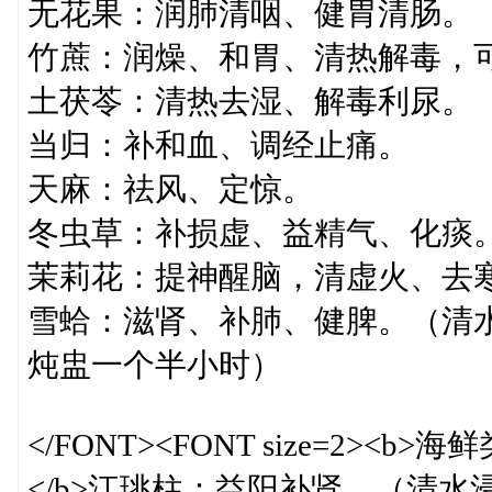
无花果：润肺清咽、健胃清肠。
竹蔗：润燥、和胃、清热解毒，
土茯苓：清热去湿、解毒利尿。
当归：补和血、调经止痛。
天麻：祛风、定惊。
冬虫草：补损虚、益精气、化痰
茉莉花：提神醒脑，清虚火、去
雪蛤：滋肾、补肺、健脾。（清水
炖盅一个半小时）
</FONT><FONT size=2><b>海
</b>江珧柱：益阳补肾。（清水