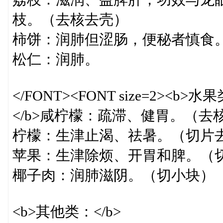
枝。（去核去壳）
柿饼：润肺但涩肠，便秘者慎食
松仁：润肺。
</FONT><FONT size=2><b>水
</b>咸柠檬：疏滞、健胃。（去
柠檬：生津止渴、祛暑。（切片去
苹果：生津除烦、开胃和脾。（
椰子肉：润肺滋阴。（切小块）
<b>其他类：</b>