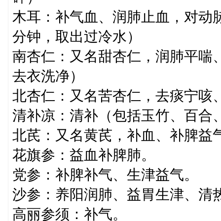
木耳：补气血、润肺止血，对动脉
分钟，取出过冷水）
南杏仁：又名甜杏仁，润肺平喘
去衣洗净）
北杏仁：又名苦杏仁，去痰宁咳
清补凉：清补（包括玉竹、百合
北芪：又名黄芪，补血、补脾益
花旗参：益血补脾肺。
党参：补脾补气、生津益气。
沙参：养阳润肺、益胃生津、清
高丽参须：补气。