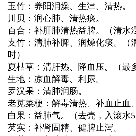
玉竹：养阳润燥、生津、清热。
川贝：润心肺、清热痰。
百合：补肝肺清热益脾。（清水
支竹：清肺补脾、润燥化痰。（清
时）
夏枯草：清肝热、降血压。（最
生地：凉血解毒、利尿。
罗汉果：清肺润肠。
老苋菜梗：解毒清热、补血止血
白果：益肺气。（去壳，入滚水
芡实：补肾固精、健脾止泻。