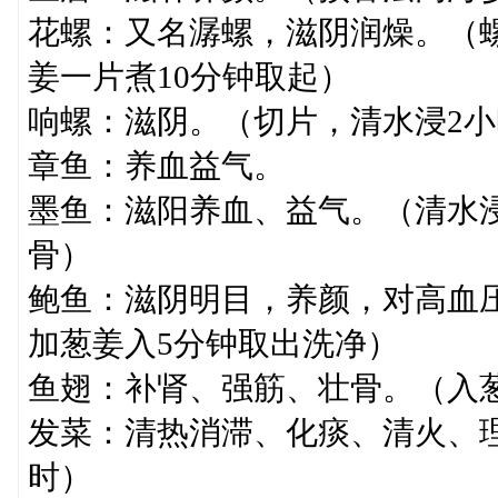
花螺：又名潺螺，滋阴润燥。（
姜一片煮10分钟取起）
响螺：滋阴。（切片，清水浸2小
章鱼：养血益气。
墨鱼：滋阳养血、益气。（清水浸
骨）
鲍鱼：滋阴明目，养颜，对高血
加葱姜入5分钟取出洗净）
鱼翅：补肾、强筋、壮骨。（入
发菜：清热消滞、化痰、清火、理
时）