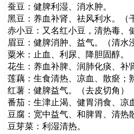
蚕豆：健脾利湿、消水肿。
黑豆：养血补肾、祛风利水。（
赤小豆：又名红小豆，清热毒、
眉豆：健脾消肿、益气。（清水
粟米：止血、利尿、降胆固醇。
花生：养血补脾、润肺化痰、补
莲藕：生食清热、凉血、散瘀；
红薯：健脾益气。（去皮切角）
番茄：生津止渴、健胃消食、凉
豆腐：宽中益气、和脾胃、清热
豆芽菜：利湿清热。