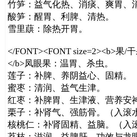
竹笋：益气化热、消痰、爽胃、
酸笋：醒胃、利脾、清热。
雪里蕻：除热开胃。
</FONT><FONT size=2><b>果
</b>凤眼果：温胃、杀虫。
莲子：补脾、养阴益心、固精。（
蜜枣：清润、益气生津。
红枣：补脾胃、生津液、营养安
栗子：补肾气、强筋骨。（入滚
核桃仁：补肾固精、益脑。（入
荔枝：滋润、益脾肝，功效与龙