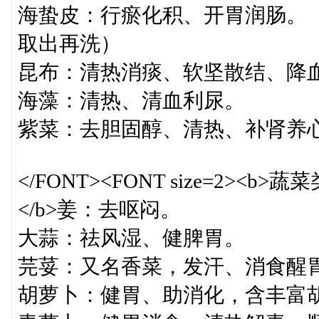
海蛰皮：行瘀化积、开胃润肠。（
取出再洗）
昆布：清热消痰、软坚散结、降
海藻：清热、清血利尿。
紫菜：去胆固醇、清热、补肾养
</FONT><FONT size=2><b>蔬
</b>姜：去呕闷。
大蒜：祛风湿、健脾胃。
芫荽：又名香菜，发汗、消食醒
胡萝卜：健胃、助消化，含丰富