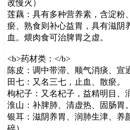
改慢火）
莲藕：具有多种营养素，含淀粉
瘀、熟食则补心益胃，具有滋阴
血。煨肉食可治脾胃之虚。
<b>药材类：</b>
陈皮：调中带滞、顺气消痰、宣
田七：又名三七，止血、散瘀。
枸杞子：又名杞子，益精明目、
淮山：补脾肺、清虚热、固肠胃
银耳：滋阴养胃、润肺生津、养
碎）