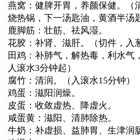
燕窝：健脾开胃，养颜保健。（清
烧热锅，下一汤匙油，黄酒半汤
鹿脚筋：壮筋、祛风湿。
花胶：补肾、滋肝。（切件，入
田鸡：补肺气，解热毒，利水气，
人滚水3分钟起）
腐竹：清润。（入滚水15分钟）
鸡蛋：滋阳润燥。
皮蛋：收敛虚热、降虚火。
咸蛋黄：滋阳、清肺除热。
牛奶：补虚损、益肺胃、生津润