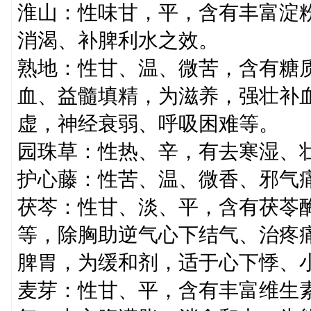
淮山：性味甘，平，含有丰富淀
消渴、补脾利水之效。
熟地：性甘、温、微苦，含有糖
血、益髓填精，为滋养，强壮补
虚，神经衰弱、呼吸困难等。
园珠草：性热、辛，有去寒湿、
护心藤：性苦、温、微香、邪气
茯芩：性甘、淡、平，含有茯苓
等，除胸助逆气心下结气、治疼
脾胃，为缓和剂，适于心下悸、
麦芽：性甘、平，含有丰富维生