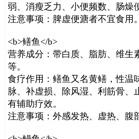
弱、消瘦乏力、小便频数、肠燥
注意事项：脾虚便溏者不宜食用
<b>鳝鱼</b>
营养成分：带白质、脂肪、维生
等。
食疗作用：鳝鱼又名黄鳝，性温
脉、补虚损、除风湿、利筋骨、
有辅助疗效。
注意事项：外感发热、虚热、腹
<b>鳗鱼</b>