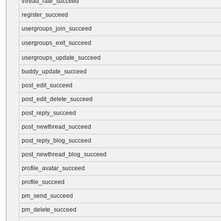
thread_rate_succeed
register_succeed
usergroups_join_succeed
usergroups_exit_succeed
usergroups_update_succeed
buddy_update_succeed
post_edit_succeed
post_edit_delete_succeed
post_reply_succeed
post_newthread_succeed
post_reply_blog_succeed
post_newthread_blog_succeed
profile_avatar_succeed
profile_succeed
pm_send_succeed
pm_delete_succeed