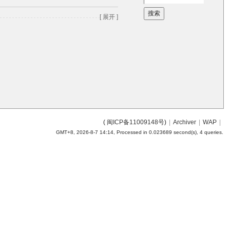
搜索
[ 展开 ]
(
闽ICP备11009148号
)
|
Archiver
|
WAP
|
GMT+8, 2026-8-7 14:14,
Processed in 0.023689 second(s), 4 queries
.