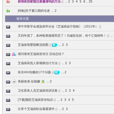
获得疾控家园注册邀请码的方法
...
2
3
4
5
6
..
25
[转帖]关于窗口期的论述
...
2
版块主题
求中华医学会感染病学分会《艾滋病诊疗指南》（2011年）
又到年底了，各种检查接踵而至了！为减轻负担，传个汇报材料！
...
艾滋病母婴阻断流程图
...
2
3
请问谁有艾滋病宣传日 活动总结？
艾滋病高危人群规模估计方法
...
2
3
有关HIV传播的17个问题
...
2
美丽使者-彭丽媛
...
2
卫生医务人员艾滋病培训试卷
...
2
3
4
[下载]预防艾滋病宣传知识
...
2
3
4
5
分享个艾滋病职业暴露课件
...
2
3