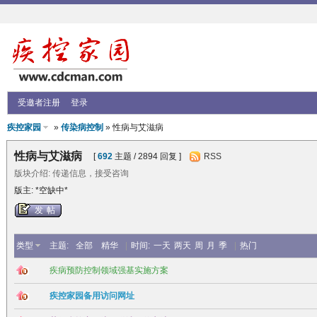
受邀者注册
登录
疾控家园
»
传染病控制
» 性病与艾滋病
性病与艾滋病
[
692
主题 / 2894 回复 ]
RSS
版块介绍: 传递信息，接受咨询
版主: *空缺中*
发帖
类型
主题:
全部
精华
|
时间:
一天
两天
周
月
季
|
热门
疾病预防控制领域强基实施方案
疾控家园备用访问网址