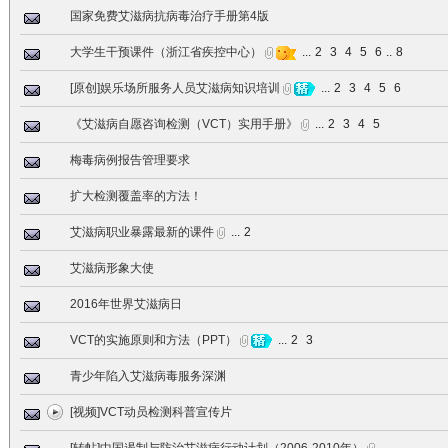
国家免费艾滋病抗病毒治疗手册第4版
大学生干预课件（浙江省疾控中心）
...
2
3
4
5
6
..
8
[原创]娱乐场所服务人员艾滋病知识培训
...
2
3
4
5
6
《艾滋病自愿咨询检测（VCT）实用手册》
...
2
3
4
5
梅毒病例报告管理要求
扩大检测覆盖率的方法！
艾滋病职业暴露最新的课件
...
2
艾滋病形象大使
2016年世界艾滋病日
VCT的实施原则和方法（PPT）
...
2
3
青少年陷入艾滋病毒服务深渊
[视频]VCT动员检测科普宣传片