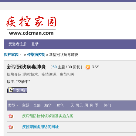
受邀者注册
登录
疾控家园
»
传染病控制
» 新型冠状病毒肺炎
新型冠状病毒肺炎
[
59
主题 / 30 回复 ]
RSS
版块介绍: 防控技术、疫情溯源、疫苗相关
版主: *空缺中*
发帖
类型
主题:
全部
精华
|
时间:
一天
两天
周
月
季
|
热门
疾病预防控制领域强基实施方案
疾控家园备用访问网址