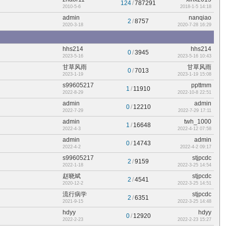
124
/
787291
2010-5-6
2018-1-5 14:18
admin
nanqiao
2
/
8757
2020-3-18
2020-7-28 16:29
hhs214
hhs214
0
/
3945
2023-5-16
2023-5-16 10:43
甘草风雨
甘草风雨
0
/
7013
2023-1-19
2023-1-19 15:08
s99605217
ppttmm
1
/
11910
2022-8-29
2022-10-8 22:51
admin
admin
0
/
12210
2022-7-29
2022-7-29 17:11
admin
twh_1000
1
/
16648
2022-4-3
2022-4-12 07:58
admin
admin
0
/
14743
2022-4-2
2022-4-2 09:17
s99605217
stjpcdc
2
/
9159
2022-1-18
2022-3-25 14:54
赵晓斌
stjpcdc
2
/
4541
2020-12-2
2022-3-25 14:51
流行病学
stjpcdc
2
/
6351
2021-9-15
2022-3-25 14:48
hdyy
hdyy
0
/
12920
2022-2-23
2022-2-23 15:27