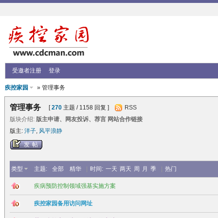
受邀者注册
登录
疾控家园
» 管理事务
管理事务
[
270
主题 / 1158 回复 ]
RSS
版块介绍:
版主申请、网友投诉、荐言 网站合作链接
版主:
洋子
,
风平浪静
发帖
类型
主题:
全部
精华
|
时间:
一天
两天
周
月
季
|
热门
疾病预防控制领域强基实施方案
疾控家园备用访问网址