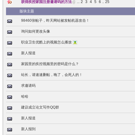
获得疾控家园注册邀请码的方法
...
2
3
4
5
6
..
25
版块主题
98460张帖子，昨天网站被发帖机器攻击！
询问如何更改头像
职业卫生优酷上的视频怎么播放
新人报道
家园里的疾控视频里的密码是什么？
站长，请速速删帖，晚了，会死人的！
求邀请码
哈哈
建议成立论文写作QQ群
新人报道
新人报到