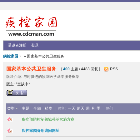
受邀者注册
登录
疾控家园
» 国家基本公共卫生服务
国家基本公共卫生服务
[
400
主题 / 4488 回复 ]
RSS
版块介绍: 与时俱进的预防医学基本服务框架
版主: *空缺中*
发帖
类型
主题:
全部
精华
|
时间:
一天
两天
周
月
季
|
热门
疾病预防控制领域强基实施方案
疾控家园备用访问网址