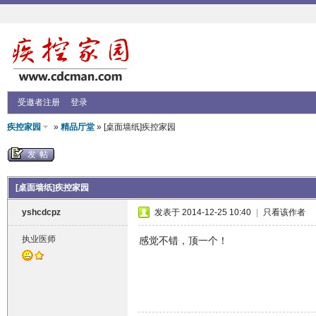
受邀者注册
登录
疾控家园
»
精品厅堂
» [桌面墙纸]疾控家园
发帖
[桌面墙纸]疾控家园
yshcdcpz
发表于 2014-12-25 10:40
|
只看该作者
执业医师
感觉不错，顶一个！