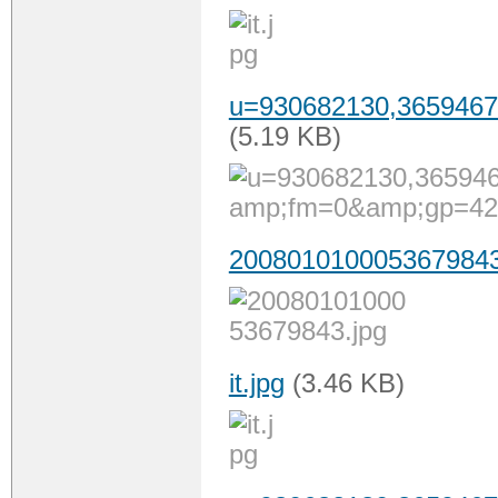
u=930682130,365946
(5.19 KB)
2008010100053679843
it.jpg
(3.46 KB)