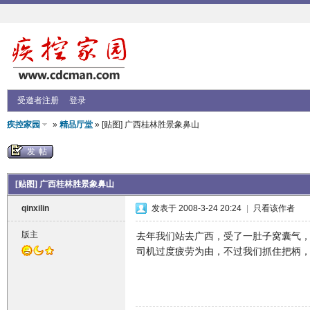
受邀者注册
登录
疾控家园
»
精品厅堂
» [贴图] 广西桂林胜景象鼻山
发帖
[贴图] 广西桂林胜景象鼻山
qinxilin
发表于 2008-3-24 20:24
|
只看该作者
版主
去年我们站去广西，受了一肚子窝囊气
司机过度疲劳为由，不过我们抓住把柄