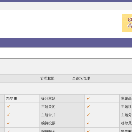
管理权限
全论坛管理
精华 III
提升主题
主题高
主题关闭
主题移
主题合并
主题分
编辑投票
移除悬
编辑帖子
警告帖