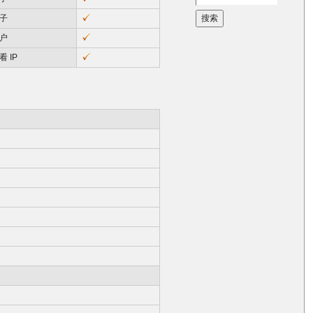
子
搜索
户
 IP